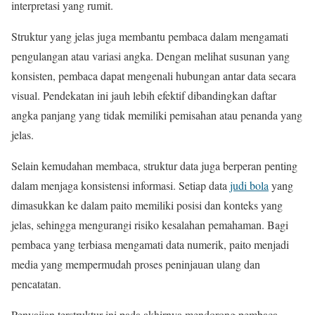
interpretasi yang rumit.
Struktur yang jelas juga membantu pembaca dalam mengamati
pengulangan atau variasi angka. Dengan melihat susunan yang
konsisten, pembaca dapat mengenali hubungan antar data secara
visual. Pendekatan ini jauh lebih efektif dibandingkan daftar
angka panjang yang tidak memiliki pemisahan atau penanda yang
jelas.
Selain kemudahan membaca, struktur data juga berperan penting
dalam menjaga konsistensi informasi. Setiap data
judi bola
yang
dimasukkan ke dalam paito memiliki posisi dan konteks yang
jelas, sehingga mengurangi risiko kesalahan pemahaman. Bagi
pembaca yang terbiasa mengamati data numerik, paito menjadi
media yang mempermudah proses peninjauan ulang dan
pencatatan.
Penyajian terstruktur ini pada akhirnya mendorong pembaca