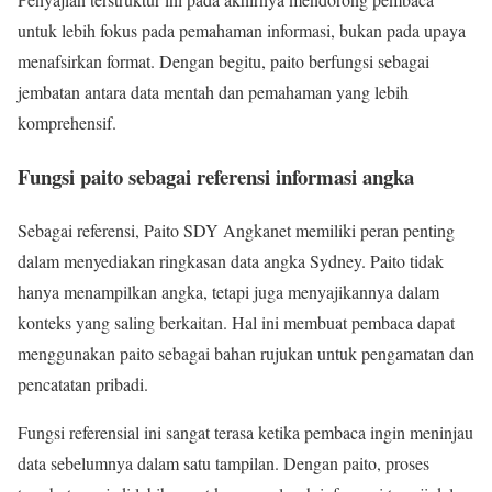
untuk lebih fokus pada pemahaman informasi, bukan pada upaya
menafsirkan format. Dengan begitu, paito berfungsi sebagai
jembatan antara data mentah dan pemahaman yang lebih
komprehensif.
Fungsi paito sebagai referensi informasi angka
Sebagai referensi, Paito SDY Angkanet memiliki peran penting
dalam menyediakan ringkasan data angka Sydney. Paito tidak
hanya menampilkan angka, tetapi juga menyajikannya dalam
konteks yang saling berkaitan. Hal ini membuat pembaca dapat
menggunakan paito sebagai bahan rujukan untuk pengamatan dan
pencatatan pribadi.
Fungsi referensial ini sangat terasa ketika pembaca ingin meninjau
data sebelumnya dalam satu tampilan. Dengan paito, proses