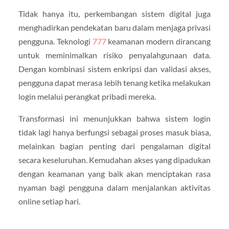
Tidak hanya itu, perkembangan sistem digital juga
menghadirkan pendekatan baru dalam menjaga privasi
pengguna. Teknologi
777
keamanan modern dirancang
untuk meminimalkan risiko penyalahgunaan data.
Dengan kombinasi sistem enkripsi dan validasi akses,
pengguna dapat merasa lebih tenang ketika melakukan
login melalui perangkat pribadi mereka.
Transformasi ini menunjukkan bahwa sistem login
tidak lagi hanya berfungsi sebagai proses masuk biasa,
melainkan bagian penting dari pengalaman digital
secara keseluruhan. Kemudahan akses yang dipadukan
dengan keamanan yang baik akan menciptakan rasa
nyaman bagi pengguna dalam menjalankan aktivitas
online setiap hari.