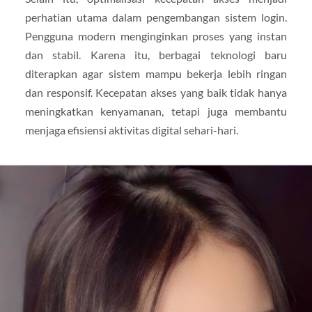
perhatian utama dalam pengembangan sistem login.
Pengguna modern menginginkan proses yang instan
dan stabil. Karena itu, berbagai teknologi baru
diterapkan agar sistem mampu bekerja lebih ringan
dan responsif. Kecepatan akses yang baik tidak hanya
meningkatkan kenyamanan, tetapi juga membantu
menjaga efisiensi aktivitas digital sehari-hari.