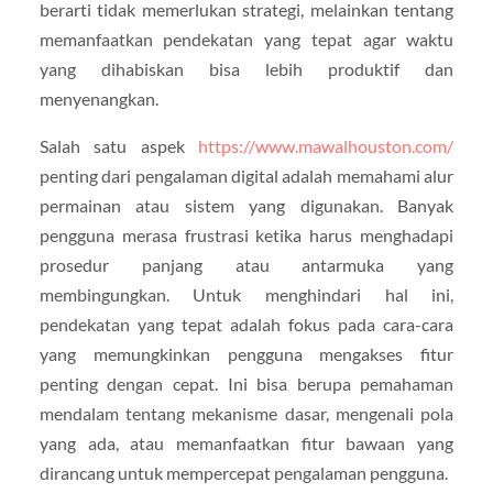
berarti tidak memerlukan strategi, melainkan tentang
memanfaatkan pendekatan yang tepat agar waktu
yang dihabiskan bisa lebih produktif dan
menyenangkan.
Salah satu aspek
https://www.mawalhouston.com/
penting dari pengalaman digital adalah memahami alur
permainan atau sistem yang digunakan. Banyak
pengguna merasa frustrasi ketika harus menghadapi
prosedur panjang atau antarmuka yang
membingungkan. Untuk menghindari hal ini,
pendekatan yang tepat adalah fokus pada cara-cara
yang memungkinkan pengguna mengakses fitur
penting dengan cepat. Ini bisa berupa pemahaman
mendalam tentang mekanisme dasar, mengenali pola
yang ada, atau memanfaatkan fitur bawaan yang
dirancang untuk mempercepat pengalaman pengguna.