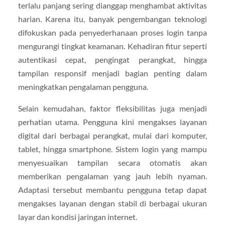
terlalu panjang sering dianggap menghambat aktivitas
harian. Karena itu, banyak pengembangan teknologi
difokuskan pada penyederhanaan proses login tanpa
mengurangi tingkat keamanan. Kehadiran fitur seperti
autentikasi cepat, pengingat perangkat, hingga
tampilan responsif menjadi bagian penting dalam
meningkatkan pengalaman pengguna.
Selain kemudahan, faktor fleksibilitas juga menjadi
perhatian utama. Pengguna kini mengakses layanan
digital dari berbagai perangkat, mulai dari komputer,
tablet, hingga smartphone. Sistem login yang mampu
menyesuaikan tampilan secara otomatis akan
memberikan pengalaman yang jauh lebih nyaman.
Adaptasi tersebut membantu pengguna tetap dapat
mengakses layanan dengan stabil di berbagai ukuran
layar dan kondisi jaringan internet.