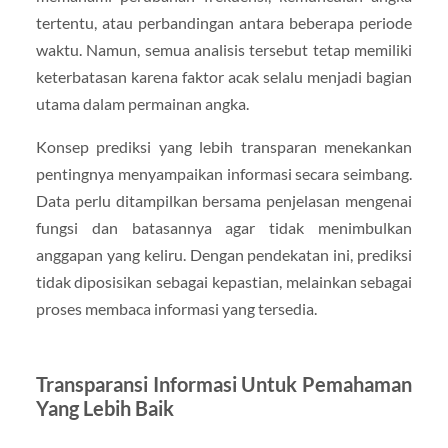
tertentu, atau perbandingan antara beberapa periode
waktu. Namun, semua analisis tersebut tetap memiliki
keterbatasan karena faktor acak selalu menjadi bagian
utama dalam permainan angka.
Konsep prediksi yang lebih transparan menekankan
pentingnya menyampaikan informasi secara seimbang.
Data perlu ditampilkan bersama penjelasan mengenai
fungsi dan batasannya agar tidak menimbulkan
anggapan yang keliru. Dengan pendekatan ini, prediksi
tidak diposisikan sebagai kepastian, melainkan sebagai
proses membaca informasi yang tersedia.
Transparansi Informasi Untuk Pemahaman
Yang Lebih Baik