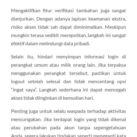
Mengaktifkan fitur verifikasi tambahan juga sangat
dianjurkan. Dengan adanya lapisan keamanan ekstra,
risiko akses tidak sah dapat diminimalkan. Meskipun
mungkin terasa sedikit merepotkan, langkah ini sangat
efektif dalam melindungi data pribadi.
Selain itu, hindari menyimpan informasi login di
perangkat umum atau milik orang lain. Jika terpaksa
menggunakan perangkat tersebut, pastikan untuk
logout setelah selesai dan tidak mencentang opsi
“ingat saya”. Langkah sederhana ini dapat mencegah
akses tidak diinginkan di kemudian hari.
Penting juga untuk selalu waspada terhadap aktivitas
mencurigakan. Jika terdapat login yang tidak dikenal
atau perubahan pada akun tanpa sepengetahuan
Anda, segera lakukan tindakan seperti mengganti kata