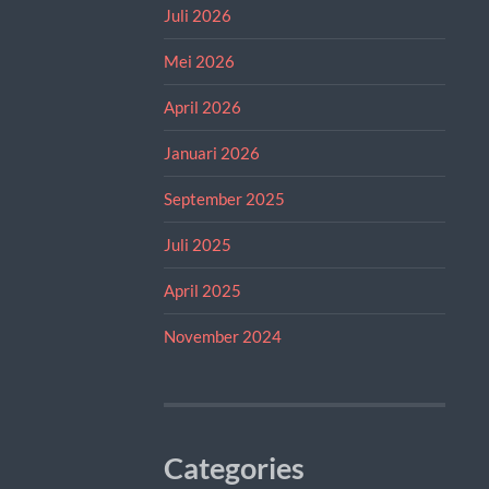
Juli 2026
Mei 2026
April 2026
Januari 2026
September 2025
Juli 2025
April 2025
November 2024
Categories