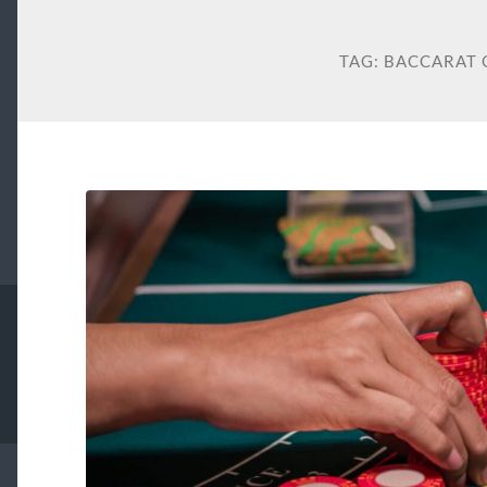
TAG:
BACCARAT 