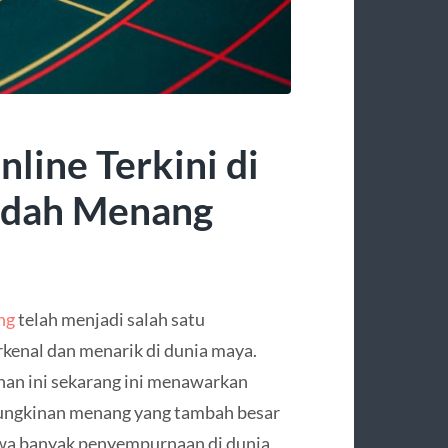
line Terkini di
udah Menang
ng
telah menjadi salah satu
kenal dan menarik di dunia maya.
an ini sekarang ini menawarkan
ungkinan menang yang tambah besar
a banyak penyempurnaan di dunia