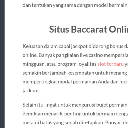
dan tentukan yang sama dengan model bermain
Situs Baccarat Onli
Keluasan dalam capai jackpot didorong bonus d
online. Banyak pangkalan live casino mempersi
mingguan, atau program loyalitas
slot terbaru
y
semakin bertambah kesempatan untuk menang b
mempertingkat modal permainan Anda dan mem
jackpot.
Selain itu, ingat untuk mengurusi bujet permain
demikian menarik, penting untuk bermain deng
melalui batas yang sudah ditetapkan. Punyai ide