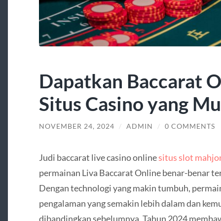
Dapatkan Baccarat On
Situs Casino yang M
NOVEMBER 24, 2024
/
ADMIN
/
0 COMMENTS
Judi baccarat live casino online
situs slot mahjo
permainan Liva Baccarat Online benar-benar ter
Dengan technologi yang makin tumbuh, permain
pengalaman yang semakin lebih dalam dan kem
dibandingkan sebelumnya. Tahun 2024 membaw