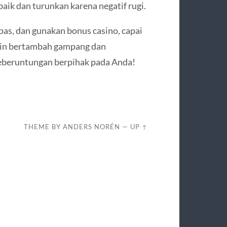
ik dan turunkan karena negatif rugi.
pas, dan gunakan bonus casino, capai
makin bertambah gampang dan
eberuntungan berpihak pada Anda!
THEME BY
ANDERS NORÉN
—
UP ↑