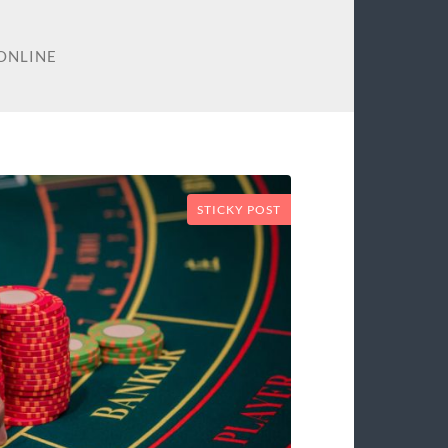
ONLINE
STICKY POST