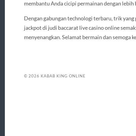
membantu Anda cicipi permainan dengan lebih ba
Dengan gabungan technologi terbaru, trik yang 
jackpot di judi baccarat live casino online se
menyenangkan. Selamat bermain dan semoga k
© 2026
KABAB KING ONLINE