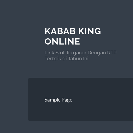
KABAB KING
ONLINE
Link Slot Tergacor Dengan RTP
Terbaik di Tahun Ini
Sample Page