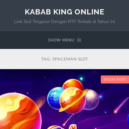
KABAB KING ONLINE
Link Slot Tergacor Dengan RTP Terbaik di Tahun Ini
SHOW MENU
TAG:
SPACEMAN SLOT
STICKY POST