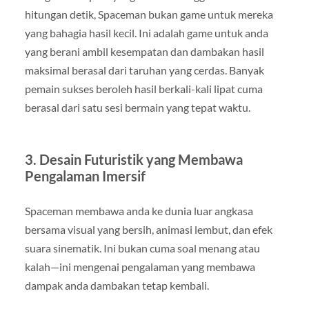
hitungan detik, Spaceman bukan game untuk mereka
yang bahagia hasil kecil. Ini adalah game untuk anda
yang berani ambil kesempatan dan dambakan hasil
maksimal berasal dari taruhan yang cerdas. Banyak
pemain sukses beroleh hasil berkali-kali lipat cuma
berasal dari satu sesi bermain yang tepat waktu.
3. Desain Futuristik yang Membawa
Pengalaman Imersif
Spaceman membawa anda ke dunia luar angkasa
bersama visual yang bersih, animasi lembut, dan efek
suara sinematik. Ini bukan cuma soal menang atau
kalah—ini mengenai pengalaman yang membawa
dampak anda dambakan tetap kembali.