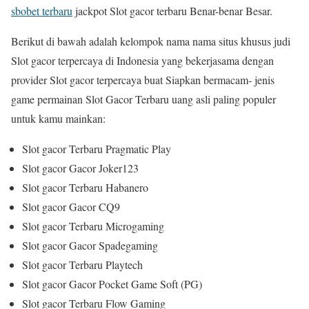
sbobet terbaru
jackpot Slot gacor terbaru Benar-benar Besar.
Berikut di bawah adalah kelompok nama nama situs khusus judi
Slot gacor terpercaya di Indonesia yang bekerjasama dengan
provider Slot gacor terpercaya buat Siapkan bermacam- jenis
game permainan Slot Gacor Terbaru uang asli paling populer
untuk kamu mainkan:
Slot gacor Terbaru Pragmatic Play
Slot gacor Gacor Joker123
Slot gacor Terbaru Habanero
Slot gacor Gacor CQ9
Slot gacor Terbaru Microgaming
Slot gacor Gacor Spadegaming
Slot gacor Terbaru Playtech
Slot gacor Gacor Pocket Game Soft (PG)
Slot gacor Terbaru Flow Gaming