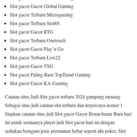
Slot gacor Gacor Global Gaming
Slot gacor Terbaru Microgaming
Slot gacor Terbaru Slot88
Slot gacor Gacor RTG
Slot gacor Terbaru Onetouch
Slot gacor Gacor Play’n Go
Slot gacor Terbaru Live22
Slot gacor Gacor TSG
Slot gacor Paling Baru TopTrend Gaming
Slot gacor Gacor KA Gaming
Catatan situs Judi Slot gacor terbaru 2024 gampang menang
Sebagai situs judi catatan slot terbaru dan terpercaya nomor 1
Siapkan catatan situs judi Slot gacor Gacor Benar-benar Baru hari
ini untuk semuanya player judi Slot gacor hari ini dengan
sediakan beragam jenis permainan hebat seperti idn poker, Slot