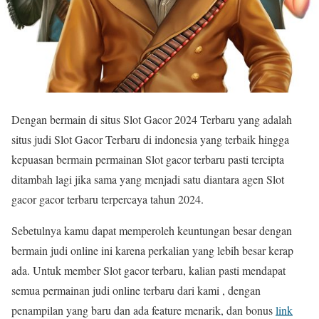
Dengan bermain di situs Slot Gacor 2024 Terbaru yang adalah
situs judi Slot Gacor Terbaru di indonesia yang terbaik hingga
kepuasan bermain permainan Slot gacor terbaru pasti tercipta
ditambah lagi jika sama yang menjadi satu diantara agen Slot
gacor gacor terbaru terpercaya tahun 2024.
Sebetulnya kamu dapat memperoleh keuntungan besar dengan
bermain judi online ini karena perkalian yang lebih besar kerap
ada. Untuk member Slot gacor terbaru, kalian pasti mendapat
semua permainan judi online terbaru dari kami , dengan
penampilan yang baru dan ada feature menarik, dan bonus
link